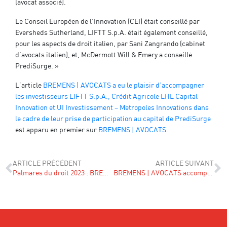
(avocat associé).
Le Conseil Européen de l’Innovation (CEI) était conseillé par
Eversheds Sutherland, LIFTT S.p.A. était également conseillé,
pour les aspects de droit italien, par Sani Zangrando (cabinet
d’avocats italien), et, McDermott Will & Emery a conseillé
PrediSurge. »
L’article
BREMENS | AVOCATS a eu le plaisir d’accompagner
les investisseurs LIFTT S.p.A., Crédit Agricole LHL Capital
Innovation et UI Investissement – Metropoles Innovations dans
le cadre de leur prise de participation au capital de PrediSurge
est apparu en premier sur
BREMENS | AVOCATS
.
ARTICLE PRÉCÉDENT
ARTICLE SUIVANT
Palmarès du droit 2023 : BREMENS | AVOCATS cabinet de l’année
BREMENS | AVOCATS accompagne INCO, club d’investisseurs diversifié