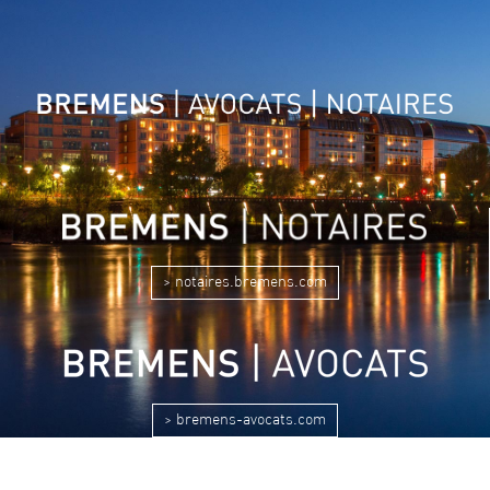
> notaires.bremens.com
> bremens-avocats.com