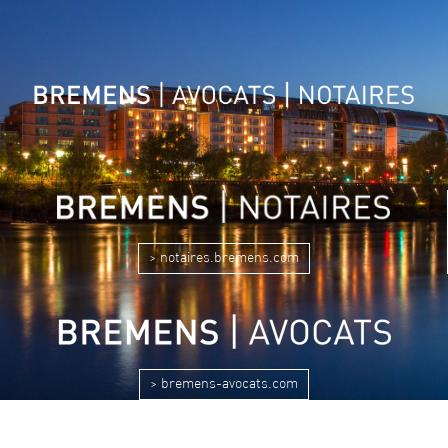
> notaires.bremens.com
> bremens-avocats.com