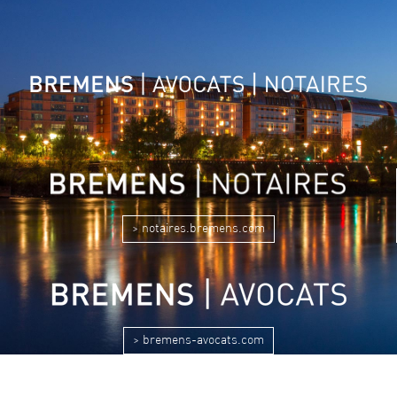
> notaires.bremens.com
> bremens-avocats.com