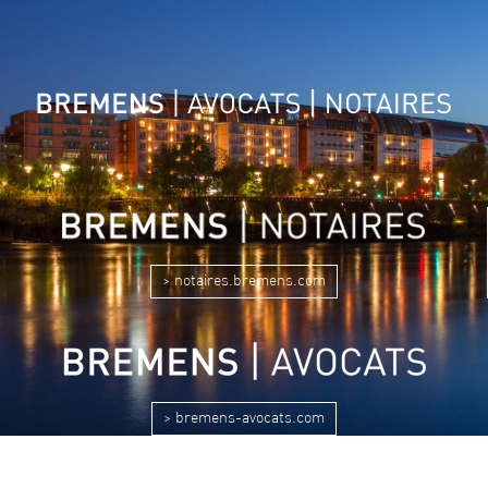
> notaires.bremens.com
> bremens-avocats.com