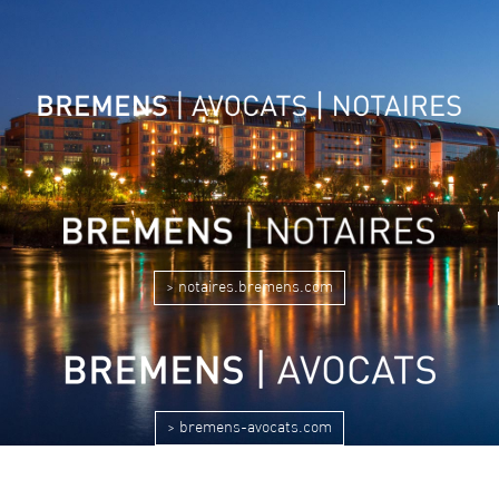
> notaires.bremens.com
> bremens-avocats.com