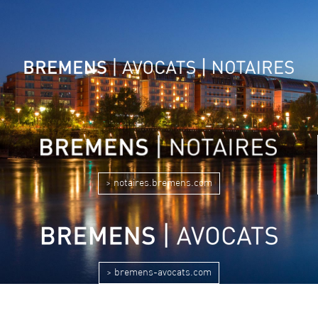
> notaires.bremens.com
> bremens-avocats.com