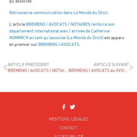
qu’associée.
Retrouvez la communication dans Le Monde du Droit.
L’article
BREMENS | AVOCATS | NOTAIRES renforce son
département international avec l’arrivée de Catherine
NOMMICK en tant qu’associée (Le Monde du Droit)
est apparu
en premier sur
BREMENS | AVOCATS
.
ARTICLE PRÉCÉDENT
ARTICLE SUIVANT
BREMENS | AVOCATS | NOTAIRES renforce son département international avec l’arrivée de Catherine NOMMICK en tant qu’associée (Les Experts : Lyon)
BREMENS | AVOCATS au XVIIIe congrès de l’Association des avocats européens à Vienne
MENTIONS LÉGALES
CONTACT