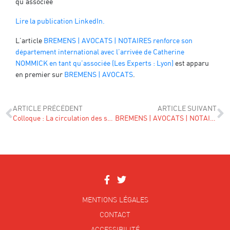
qu’associée
Lire la publication LinkedIn.
L’article
BREMENS | AVOCATS | NOTAIRES renforce son
département international avec l’arrivée de Catherine
NOMMICK en tant qu’associée (Les Experts : Lyon)
est apparu
en premier sur
BREMENS | AVOCATS
.
ARTICLE PRÉCÉDENT
ARTICLE SUIVANT
Colloque : La circulation des sociétés dans l’Union européenne
BREMENS | AVOCATS | NOTAIRES renforce son département international avec l’arrivée de Catherine NOMMICK en tant qu’associée (Le Monde du Droit)
MENTIONS LÉGALES
CONTACT