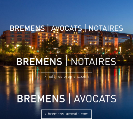
> notaires.bremens.com
> bremens-avocats.com